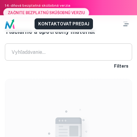
14-dňová bezplatná skúšobná verzia
ZAČNITE BEZPLATNÚ SKÚŠOBNÚ VERZIU
KONTAKTOVAŤ PREDAJ
Tlačiarne a spotrebný materiál
Filters