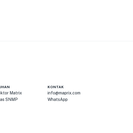
UHAN
KONTAK
ktor Matrix
info@maprix.com
itas SNMP
WhatsApp